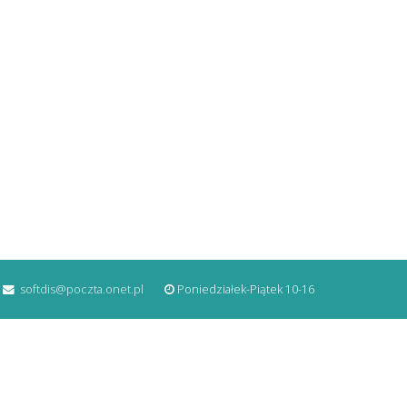
softdis@poczta.onet.pl
Poniedziałek-Piątek 10-16