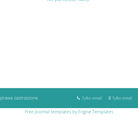
 prawa zastrzeżone.
Tylko email
Tylko email
Free Joomla! templates by Engine Templates