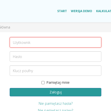
START
WERSJA DEMO
KALKULA
Główna
Pamiętaj mnie
Zaloguj
Nie pamiętasz hasła?
Nie pamiętasz nazwy?