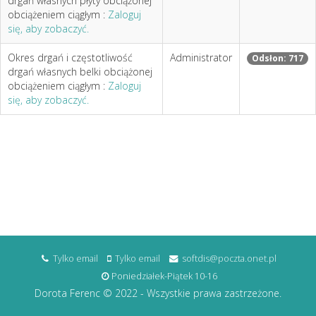
drgań własnych płyty obciążonej
obciążeniem ciągłym :
Zaloguj
się, aby zobaczyć.
Okres drgań i częstotliwość
Administrator
Odsłon: 717
drgań własnych belki obciążonej
obciążeniem ciągłym :
Zaloguj
się, aby zobaczyć.
Tylko email
Tylko email
softdis@poczta.onet.pl
Poniedziałek-Piątek 10-16
Dorota Ferenc © 2022 - Wszystkie prawa zastrzeżone.