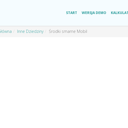
START
WERSJA DEMO
KALKULA
Główna
Inne Dziedziny
Środki smarne Mobil