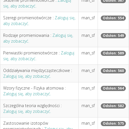
Skażenie promieniotwórcze :
Zaloguj
man_sf
Odsłon: 567
się, aby zobaczyć.
Szeregi promieniotwórcze :
Zaloguj się,
man_sf
Odsłon: 554
aby zobaczyć.
Rodzaje promieniowania :
Zaloguj się,
man_sf
Odsłon: 549
aby zobaczyć.
Pierwiastki promieniotwórcze :
Zaloguj
man_sf
Odsłon: 589
się, aby zobaczyć.
Oddziaływania międzycząsteczkowe :
man_sf
Odsłon: 560
Zaloguj się, aby zobaczyć.
Wzory fizyczne - Fizyka atomowa :
man_sf
Odsłon: 564
Zaloguj się, aby zobaczyć.
Szczególna teoria względności :
man_sf
Odsłon: 582
Zaloguj się, aby zobaczyć.
Zastosowanie izotopów
man_sf
Odsłon: 575
promieniotwórczych :
Zaloguj się, aby