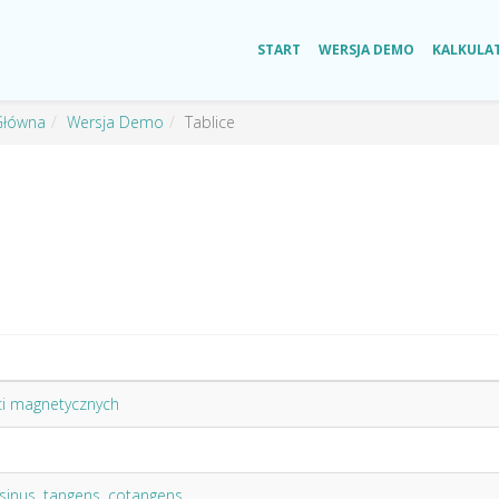
START
WERSJA DEMO
KALKULA
Główna
Wersja Demo
Tablice
ci magnetycznych
osinus, tangens, cotangens