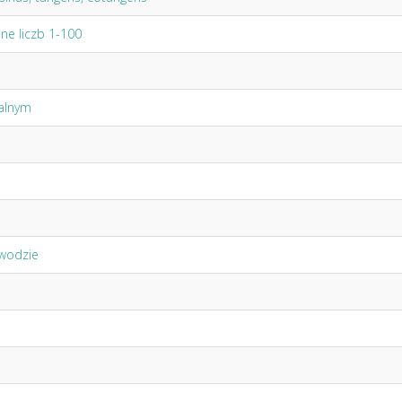
nne liczb 1-100
alnym
 wodzie