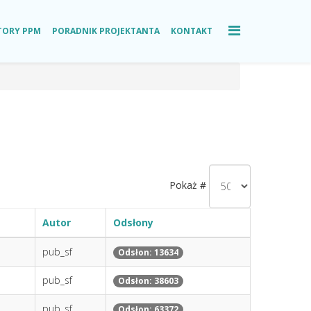
TORY PPM
PORADNIK PROJEKTANTA
KONTAKT
Pokaż #
Autor
Odsłony
pub_sf
Odsłon: 13634
pub_sf
Odsłon: 38603
pub_sf
Odsłon: 63372