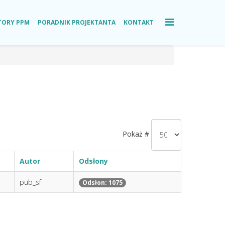
TORY PPM
PORADNIK PROJEKTANTA
KONTAKT
Pokaż #
Autor
Odsłony
pub_sf
Odsłon: 1075