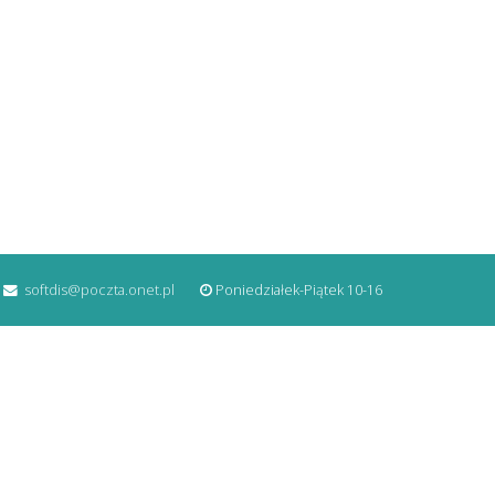
softdis@poczta.onet.pl
Poniedziałek-Piątek 10-16