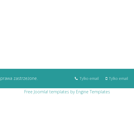
 prawa zastrzeżone.
Tylko email
Tylko email
Free Joomla! templates by Engine Templates