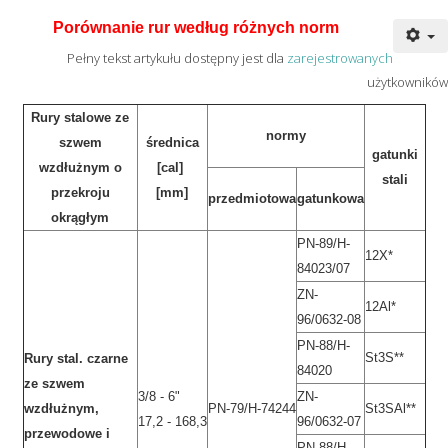
Porównanie rur według różnych norm
Pełny tekst artykułu dostępny jest dla
zarejestrowanych
użytkowników
Rury stalowe ze
normy
szwem
średnica
gatunki
wzdłużnym o
[cal]
stali
przekroju
[mm]
przedmiotowa
gatunkowa
okrągłym
PN-89/H-
12X*
84023/07
ZN-
12Al*
96/0632-08
PN-88/H-
St3S**
Rury stal. czarne
84020
ze szwem
3/8 - 6"
ZN-
wzdłużnym,
PN-79/H-74244
St3SAl**
17,2 - 168,3
96/0632-07
przewodowe i
PN-88/H-