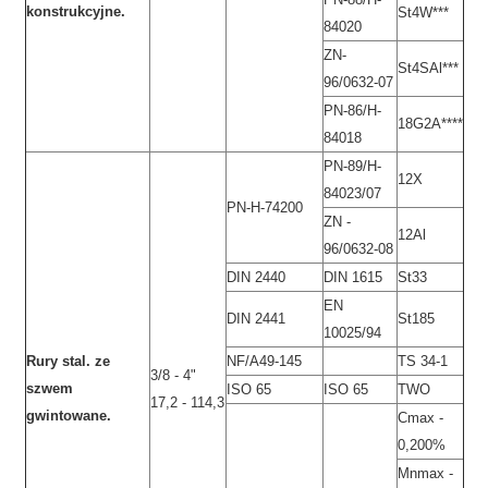
konstrukcyjne.
St4W***
84020
ZN-
St4SAl***
96/0632-07
PN-86/H-
18G2A****
84018
PN-89/H-
12X
84023/07
PN-H-74200
ZN -
12Al
96/0632-08
DIN 2440
DIN 1615
St33
EN
DIN 2441
St185
10025/94
Rury stal. ze
NF/A49-145
TS 34-1
3/8 - 4"
szwem
ISO 65
ISO 65
TWO
17,2 - 114,3
gwintowane.
Cmax -
0,200%
Mnmax -