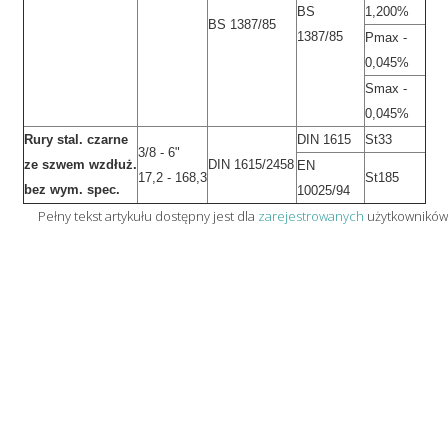
BS
1,200%
BS 1387/85
1387/85
Pmax -
0,045%
Smax -
0,045%
Rury stal. czarne
DIN 1615
St33
3/8 - 6"
ze szwem wzdłuż.
DIN 1615/2458
EN
17,2 - 168,3
St185
bez wym. spec.
10025/94
Pełny tekst artykułu dostępny jest dla
zarejestrowanych
użytkowników